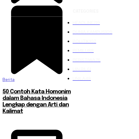
CATEGORIES
HEADLINE
219
DUNIA KAMPUS
109
POLITIK
102
PEMILU
88
PERISTIWA
76
UIN RIL
61
UNILA
48
Berita
50 Contoh Kata Homonim
dalam Bahasa Indonesia
Lengkap dengan Arti dan
Kalimat