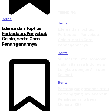
TRENDING
Berita
Berita
Edema dan Tophus:
Edema dan Tophus:
Perbedaan, Penyebab,
Perbedaan, Penyebab,
Gejala, serta Cara
Gejala, serta Cara
Penanganannya
Penanganannya
Berita
50 Contoh Kata Homonim
dalam Bahasa Indonesia
Lengkap dengan Arti dan
Kalimat
Berita
Pertanggungjawaban atau
Pertanggung Jawaban? Ini
Penulisan yang Benar
Menurut KBBI