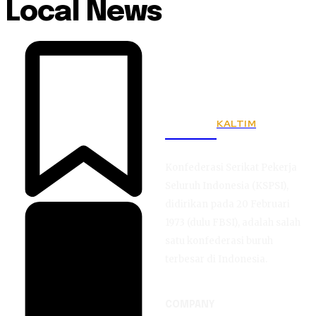
Local News
KALTIM
KSPSI
Konfederasi Serikat Pekerja
Seluruh Indonesia (KSPSI),
didirikan pada 20 Februari
1973 (dulu FBSI), adalah salah
satu konfederasi buruh
terbesar di Indonesia.
COMPANY