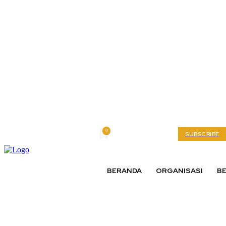
0
Saturday, August 8, 2026
My account
SUBSCRIBE
BERANDA
ORGANISASI
BE