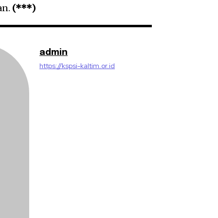
an.
(***)
admin
https://kspsi-kaltim.or.id