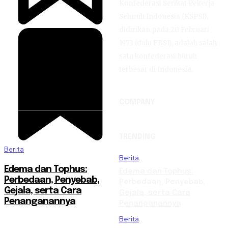
Konfederasi Serikat Pekerja
Seluruh Indonesia (KSPSI),
didirikan pada 20 Februari
1973 (dulu FBSI), adalah salah
satu konfederasi buruh
terbesar di Indonesia.
COMPANY
TRENDING
Berita
Berita
Edema dan Tophus:
Edema dan Tophus:
Perbedaan, Penyebab,
Perbedaan, Penyebab,
Gejala, serta Cara
Gejala, serta Cara
Penanganannya
Penanganannya
Berita