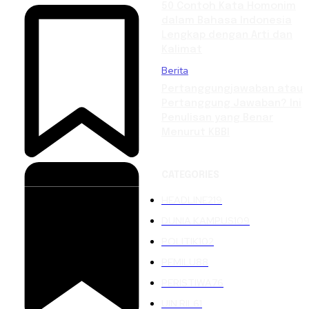
50 Contoh Kata Homonim
dalam Bahasa Indonesia
Lengkap dengan Arti dan
Kalimat
Berita
Pertanggungjawaban atau
Pertanggung Jawaban? Ini
Penulisan yang Benar
Menurut KBBI
CATEGORIES
HEADLINE
219
DUNIA KAMPUS
109
POLITIK
102
PEMILU
88
PERISTIWA
76
UIN RIL
61