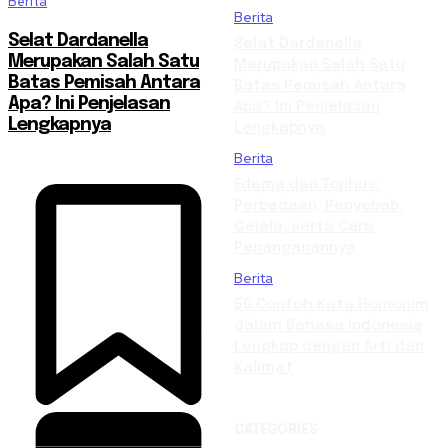
Berita
Berita
Selat Dardanella
Selat Dardanella
Merupakan Salah Satu
Merupakan Salah Satu
Batas Pemisah Antara
Batas Pemisah Antara
Apa? Ini Penjelasan
Apa? Ini Penjelasan
Lengkapnya
Lengkapnya
Berita
Edema dan Tophus:
Perbedaan, Penyebab,
Gejala, serta Cara
Penanganannya
Berita
50 Contoh Kata Homonim
dalam Bahasa Indonesia
Lengkap dengan Arti dan
Kalimat
CATEGORIES