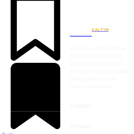
KALTIM
KSPSI
Konfederasi Serikat Pekerja
Seluruh Indonesia (KSPSI),
didirikan pada 20 Februari
1973 (dulu FBSI), adalah salah
satu konfederasi buruh
terbesar di Indonesia.
COMPANY
TRENDING