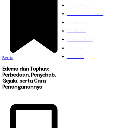
HEADLINE
219
DUNIA KAMPUS
109
POLITIK
102
PEMILU
88
PERISTIWA
76
UIN RIL
61
UNILA
48
Berita
Edema dan Tophus:
Perbedaan, Penyebab,
Gejala, serta Cara
Penanganannya