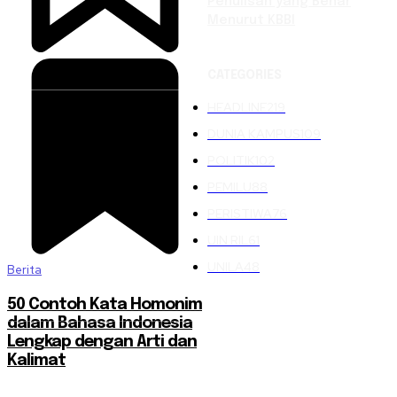
Penulisan yang Benar
Menurut KBBI
CATEGORIES
HEADLINE
219
DUNIA KAMPUS
109
POLITIK
102
PEMILU
88
PERISTIWA
76
UIN RIL
61
UNILA
48
Berita
50 Contoh Kata Homonim
dalam Bahasa Indonesia
Lengkap dengan Arti dan
Kalimat