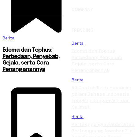
COMPANY
TRENDING
Berita
Berita
Edema dan Tophus:
Edema dan Tophus:
Perbedaan, Penyebab,
Perbedaan, Penyebab,
Gejala, serta Cara
Gejala, serta Cara
Penanganannya
Penanganannya
Berita
50 Contoh Kata Homonim
dalam Bahasa Indonesia
Lengkap dengan Arti dan
Kalimat
Berita
Pertanggungjawaban atau
Pertanggung Jawaban? Ini