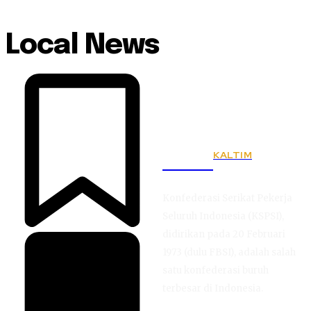
Local News
KALTIM
KSPSI
Konfederasi Serikat Pekerja
Seluruh Indonesia (KSPSI),
didirikan pada 20 Februari
1973 (dulu FBSI), adalah salah
satu konfederasi buruh
terbesar di Indonesia.