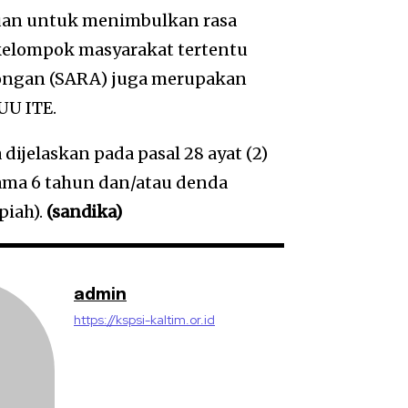
uan untuk menimbulkan rasa
kelompok masyarakat tertentu
olongan (SARA) juga merupakan
UU ITE.
jelaskan pada pasal 28 ayat (2)
lama 6 tahun dan/atau denda
piah).
(sandika)
admin
https://kspsi-kaltim.or.id