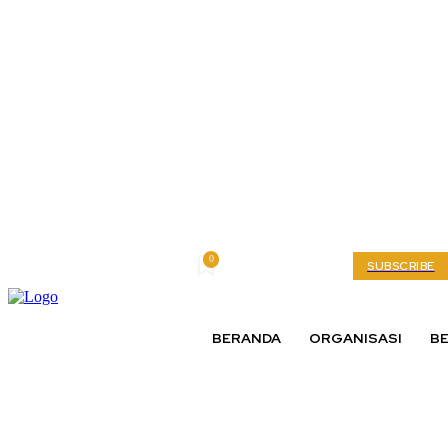
0
Saturday, August 8, 2026
My account
SUBSCRIBE
BERANDA
ORGANISASI
BE