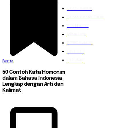
HEADLINE
219
DUNIA KAMPUS
109
POLITIK
102
PEMILU
88
PERISTIWA
76
UIN RIL
61
UNILA
48
Berita
50 Contoh Kata Homonim
dalam Bahasa Indonesia
Lengkap dengan Arti dan
Kalimat