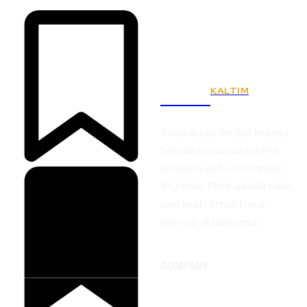
KALTIM
KSPSI
Konfederasi Serikat Pekerja
Seluruh Indonesia (KSPSI),
didirikan pada 20 Februari
1973 (dulu FBSI), adalah salah
satu konfederasi buruh
terbesar di Indonesia.
COMPANY