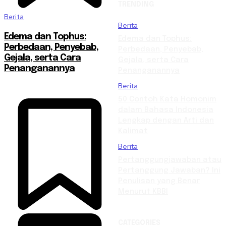
TRENDING
Berita
Berita
Edema dan Tophus:
Edema dan Tophus:
Perbedaan, Penyebab,
Perbedaan, Penyebab,
Gejala, serta Cara
Gejala, serta Cara
Penanganannya
Penanganannya
Berita
50 Contoh Kata Homonim
dalam Bahasa Indonesia
Lengkap dengan Arti dan
Kalimat
Berita
Pertanggungjawaban atau
Pertanggung Jawaban? Ini
Penulisan yang Benar
Menurut KBBI
CATEGORIES