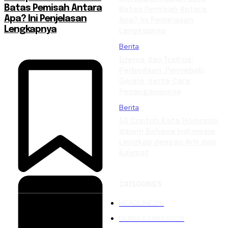
Batas Pemisah Antara
Batas Pemisah Antara
Apa? Ini Penjelasan
Apa? Ini Penjelasan
Lengkapnya
Lengkapnya
Berita
Edema dan Tophus:
Perbedaan, Penyebab,
Gejala, serta Cara
Penanganannya
Berita
50 Contoh Kata Homonim
dalam Bahasa Indonesia
Lengkap dengan Arti dan
Kalimat
CATEGORIES
HEADLINE
219
DUNIA KAMPUS
109