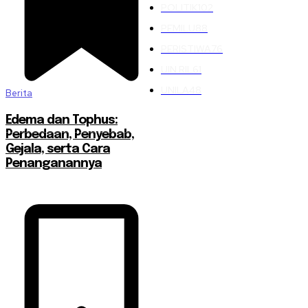
POLITIK
102
PEMILU
88
PERISTIWA
76
UIN RIL
61
UNILA
48
Berita
Edema dan Tophus:
Perbedaan, Penyebab,
Gejala, serta Cara
Penanganannya