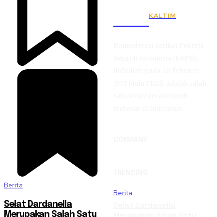
KALTIM
KSPSI
Konfederasi Serikat Pekerja
Seluruh Indonesia (KSPSI),
didirikan pada 20 Februari
1973 (dulu FBSI), adalah salah
satu konfederasi buruh
terbesar di Indonesia.
COMPANY
TRENDING
Berita
Berita
Selat Dardanella
Selat Dardanella
Merupakan Salah Satu
Merupakan Salah Satu