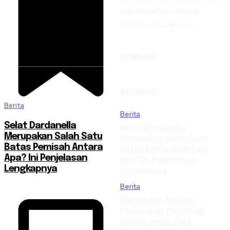
satu konfederasi buruh
terbesar di Indonesia.
COMPANY
TRENDING
Berita
Berita
Selat Dardanella
Selat Dardanella
Merupakan Salah Satu
Merupakan Salah Satu
Batas Pemisah Antara
Batas Pemisah Antara
Apa? Ini Penjelasan
Apa? Ini Penjelasan
Lengkapnya
Lengkapnya
Berita
Edema dan Tophus:
Perbedaan, Penyebab,
Gejala, serta Cara