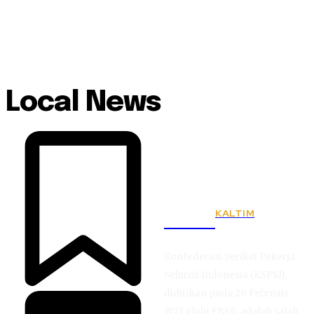
Local News
KALTIM
KSPSI
Konfederasi Serikat Pekerja
Seluruh Indonesia (KSPSI),
didirikan pada 20 Februari
1973 (dulu FBSI), adalah salah