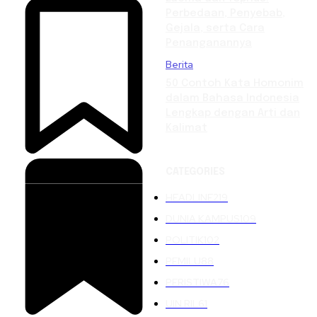
Perbedaan, Penyebab,
Gejala, serta Cara
Penanganannya
Berita
50 Contoh Kata Homonim
dalam Bahasa Indonesia
Lengkap dengan Arti dan
Kalimat
CATEGORIES
HEADLINE
219
DUNIA KAMPUS
109
POLITIK
102
PEMILU
88
PERISTIWA
76
UIN RIL
61