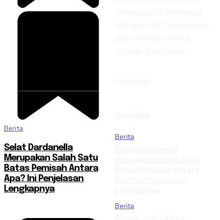
Seluruh Indonesia (KSPSI),
didirikan pada 20 Februari
1973 (dulu FBSI), adalah salah
satu konfederasi buruh
terbesar di Indonesia.
COMPANY
TRENDING
Berita
Berita
Selat Dardanella
Selat Dardanella
Merupakan Salah Satu
Merupakan Salah Satu
Batas Pemisah Antara
Batas Pemisah Antara
Apa? Ini Penjelasan
Apa? Ini Penjelasan
Lengkapnya
Lengkapnya
Berita
Edema dan Tophus: