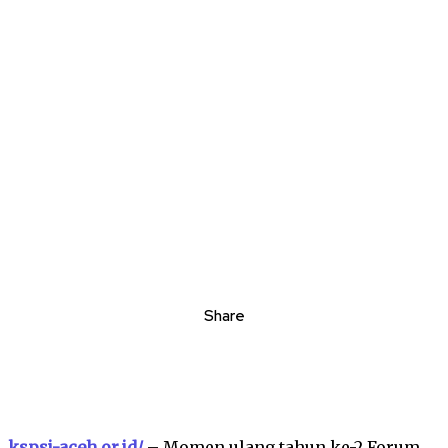
Share
kspsi-aceh.or.id/
– Momen ulang tahun ke-2 Forum