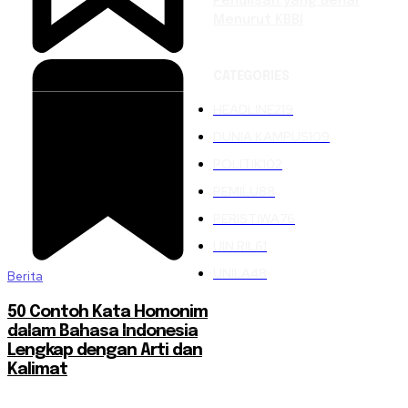
Penulisan yang Benar
Menurut KBBI
CATEGORIES
HEADLINE
219
DUNIA KAMPUS
109
POLITIK
102
PEMILU
88
PERISTIWA
76
UIN RIL
61
UNILA
48
Berita
50 Contoh Kata Homonim
dalam Bahasa Indonesia
Lengkap dengan Arti dan
Kalimat