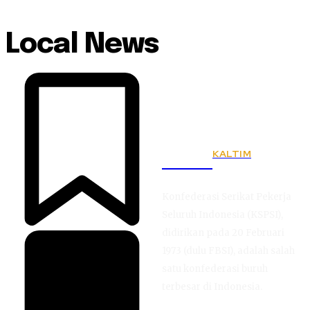
Local News
KALTIM
KSPSI
Konfederasi Serikat Pekerja
Seluruh Indonesia (KSPSI),
didirikan pada 20 Februari
1973 (dulu FBSI), adalah salah
satu konfederasi buruh
terbesar di Indonesia.