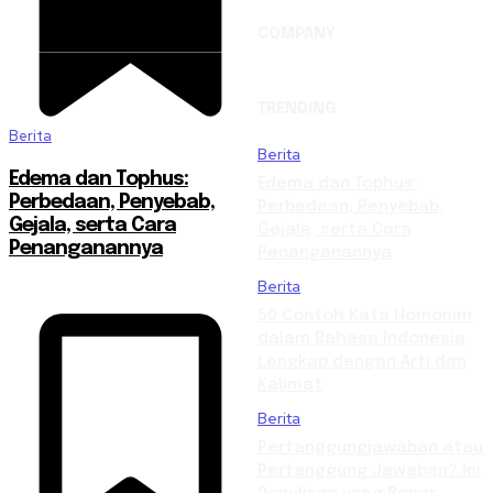
COMPANY
TRENDING
Berita
Berita
Edema dan Tophus:
Edema dan Tophus:
Perbedaan, Penyebab,
Perbedaan, Penyebab,
Gejala, serta Cara
Gejala, serta Cara
Penanganannya
Penanganannya
Berita
50 Contoh Kata Homonim
dalam Bahasa Indonesia
Lengkap dengan Arti dan
Kalimat
Berita
Pertanggungjawaban atau
Pertanggung Jawaban? Ini