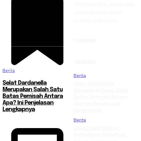
1973 (dulu FBSI), adalah salah
satu konfederasi buruh
terbesar di Indonesia.
COMPANY
TRENDING
Berita
Berita
Selat Dardanella
Selat Dardanella
Merupakan Salah Satu
Merupakan Salah Satu
Batas Pemisah Antara
Batas Pemisah Antara
Apa? Ini Penjelasan
Apa? Ini Penjelasan
Lengkapnya
Lengkapnya
Berita
Edema dan Tophus:
Perbedaan, Penyebab,