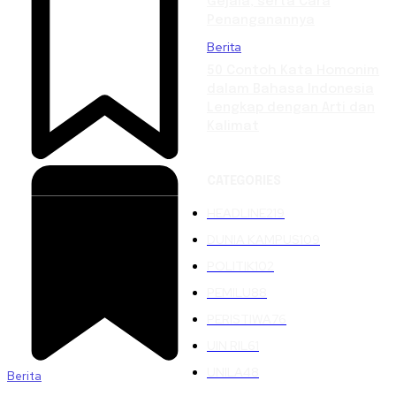
Gejala, serta Cara
Penanganannya
Berita
50 Contoh Kata Homonim
dalam Bahasa Indonesia
Lengkap dengan Arti dan
Kalimat
CATEGORIES
HEADLINE
219
DUNIA KAMPUS
109
POLITIK
102
PEMILU
88
PERISTIWA
76
UIN RIL
61
UNILA
48
Berita