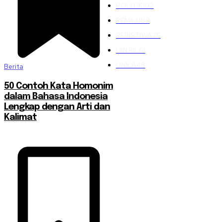
POLITIK
102
PEMILU
88
PERISTIWA
76
UIN RIL
61
UNILA
48
Berita
50 Contoh Kata Homonim
dalam Bahasa Indonesia
Lengkap dengan Arti dan
Kalimat