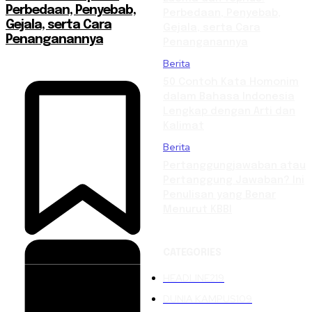
Perbedaan, Penyebab,
Perbedaan, Penyebab,
Gejala, serta Cara
Gejala, serta Cara
Penanganannya
Penanganannya
Berita
50 Contoh Kata Homonim
dalam Bahasa Indonesia
Lengkap dengan Arti dan
Kalimat
Berita
Pertanggungjawaban atau
Pertanggung Jawaban? Ini
Penulisan yang Benar
Menurut KBBI
CATEGORIES
HEADLINE
219
DUNIA KAMPUS
109