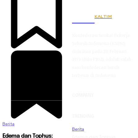
KALTIM
KSPSI
Konfederasi Serikat Pekerja
Seluruh Indonesia (KSPSI),
didirikan pada 20 Februari
1973 (dulu FBSI), adalah salah
satu konfederasi buruh
terbesar di Indonesia.
COMPANY
TRENDING
Berita
Berita
Edema dan Tophus:
Edema dan Tophus: