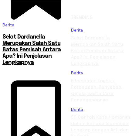
TRENDING
Berita
Berita
Selat Dardanella
Selat Dardanella
Merupakan Salah Satu
Merupakan Salah Satu
Batas Pemisah Antara
Batas Pemisah Antara
Apa? Ini Penjelasan
Apa? Ini Penjelasan
Lengkapnya
Lengkapnya
Berita
Edema dan Tophus:
Perbedaan, Penyebab,
Gejala, serta Cara
Penanganannya
Berita
50 Contoh Kata Homonim
dalam Bahasa Indonesia
Lengkap dengan Arti dan