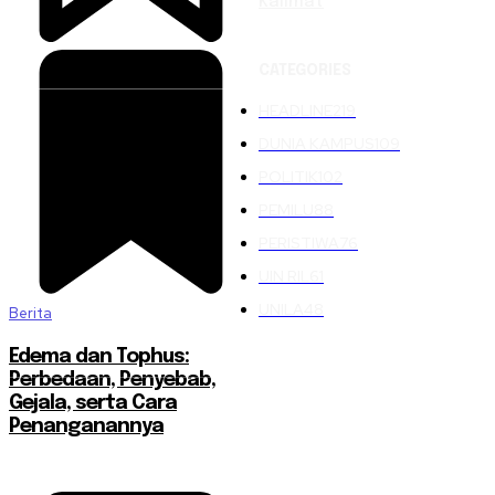
Kalimat
CATEGORIES
HEADLINE
219
DUNIA KAMPUS
109
POLITIK
102
PEMILU
88
PERISTIWA
76
UIN RIL
61
UNILA
48
Berita
Edema dan Tophus:
Perbedaan, Penyebab,
Gejala, serta Cara
Penanganannya