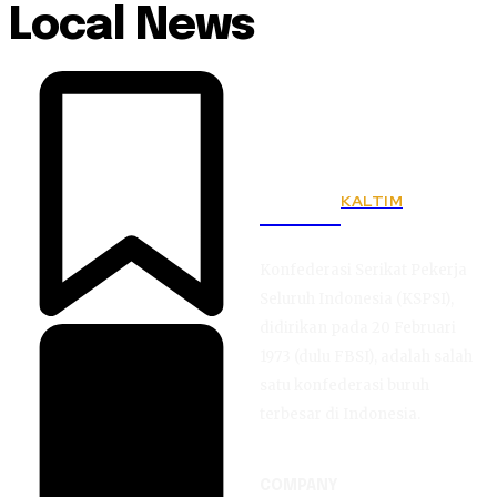
Local News
KALTIM
KSPSI
Konfederasi Serikat Pekerja
Seluruh Indonesia (KSPSI),
didirikan pada 20 Februari
1973 (dulu FBSI), adalah salah
satu konfederasi buruh
terbesar di Indonesia.
COMPANY