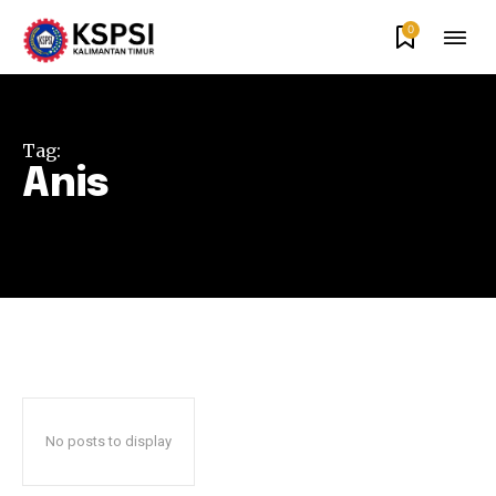
0
Tag:
Anis
No posts to display