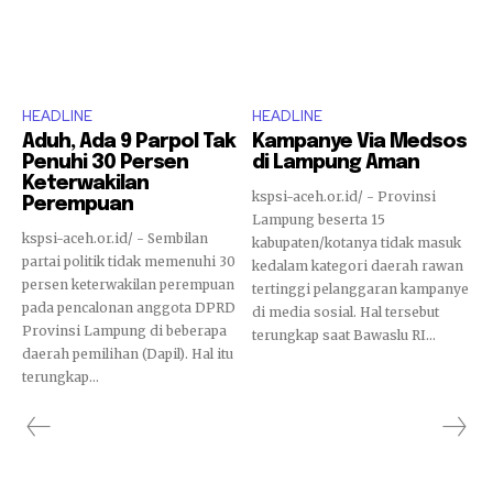
HEADLINE
HEADLINE
Aduh, Ada 9 Parpol Tak
Kampanye Via Medsos
Penuhi 30 Persen
di Lampung Aman
Keterwakilan
kspsi-aceh.or.id/ - Provinsi
Perempuan
Lampung beserta 15
kspsi-aceh.or.id/ - Sembilan
kabupaten/kotanya tidak masuk
partai politik tidak memenuhi 30
kedalam kategori daerah rawan
persen keterwakilan perempuan
tertinggi pelanggaran kampanye
pada pencalonan anggota DPRD
di media sosial. Hal tersebut
Provinsi Lampung di beberapa
terungkap saat Bawaslu RI...
daerah pemilihan (Dapil). Hal itu
terungkap...