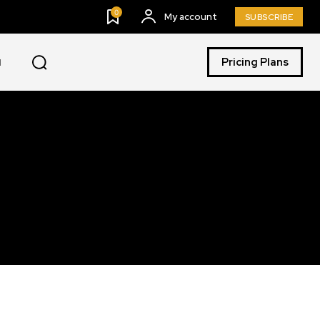
0
My account
SUBSCRIBE
Pricing Plans
I