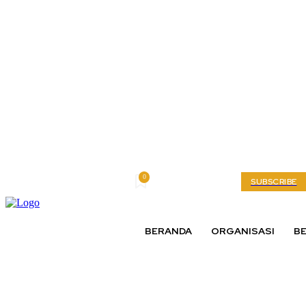
0
Saturday, August 8, 2026
My account
SUBSCRIBE
BERANDA
ORGANISASI
BE