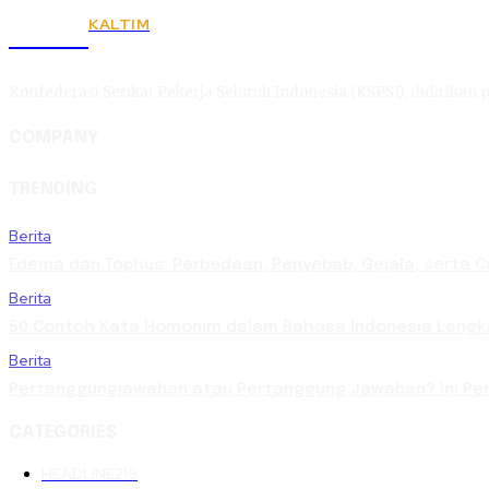
KALTIM
KSPSI
Konfederasi Serikat Pekerja Seluruh Indonesia (KSPSI), didirikan p
COMPANY
TRENDING
Berita
Edema dan Tophus: Perbedaan, Penyebab, Gejala, serta 
Berita
50 Contoh Kata Homonim dalam Bahasa Indonesia Lengka
Berita
Pertanggungjawaban atau Pertanggung Jawaban? Ini Pen
CATEGORIES
HEADLINE
219