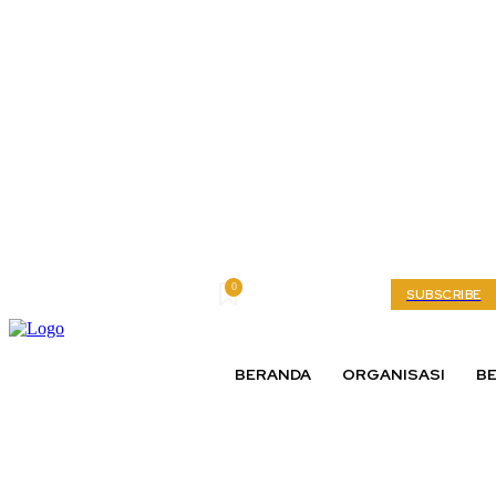
0
Saturday, August 8, 2026
My account
SUBSCRIBE
BERANDA
ORGANISASI
BE