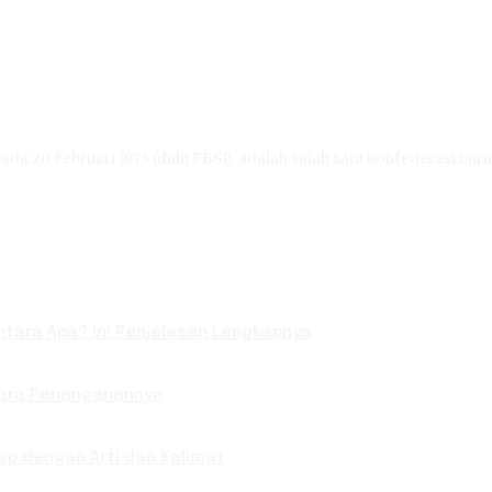
ada 20 Februari 1973 (dulu FBSI), adalah salah satu konfederasi buru
tara Apa? Ini Penjelasan Lengkapnya
Cara Penanganannya
p dengan Arti dan Kalimat