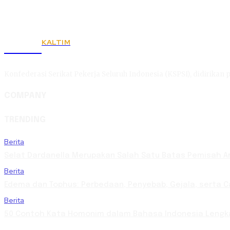
KALTIM
KSPSI
Konfederasi Serikat Pekerja Seluruh Indonesia (KSPSI), didirikan p
COMPANY
TRENDING
Berita
Selat Dardanella Merupakan Salah Satu Batas Pemisah An
Berita
Edema dan Tophus: Perbedaan, Penyebab, Gejala, serta 
Berita
50 Contoh Kata Homonim dalam Bahasa Indonesia Lengka