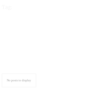
Tag:
Dua Kali Teror B
NU Lampung
No posts to display