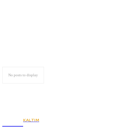
Fakultas Pertanian
Unila
No posts to display
KALTIM
KSPSI