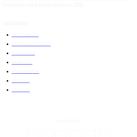
Penulisan yang Benar Menurut KBBI
CATEGORIES
HEADLINE
219
DUNIA KAMPUS
109
POLITIK
102
PEMILU
88
PERISTIWA
76
UIN RIL
61
UNILA
48
© KSPSI 2026