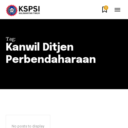
0
Tag:
Kanwil Ditjen
Perbendaharaan
No posts to display