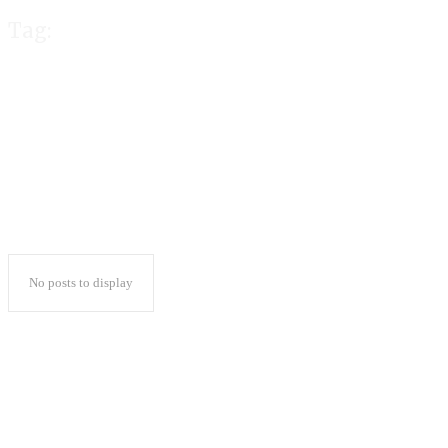
Tag:
KPU Batasi Kamp
No posts to display