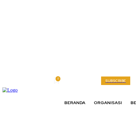
0
Friday, August 7, 2026
My account
SUBSCRIBE
BERANDA
ORGANISASI
BE