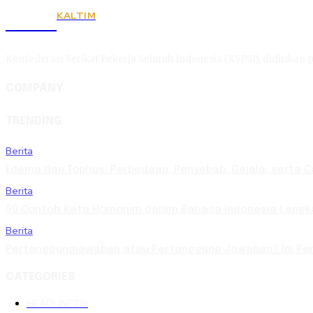
KALTIM
KSPSI
Konfederasi Serikat Pekerja Seluruh Indonesia (KSPSI), didirikan p
COMPANY
TRENDING
Berita
Edema dan Tophus: Perbedaan, Penyebab, Gejala, serta 
Berita
50 Contoh Kata Homonim dalam Bahasa Indonesia Lengka
Berita
Pertanggungjawaban atau Pertanggung Jawaban? Ini Pen
CATEGORIES
HEADLINE
219