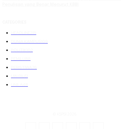
Penulisan yang Benar Menurut KBBI
CATEGORIES
HEADLINE
219
DUNIA KAMPUS
109
POLITIK
102
PEMILU
88
PERISTIWA
76
UIN RIL
61
UNILA
48
© KSPSI 2026