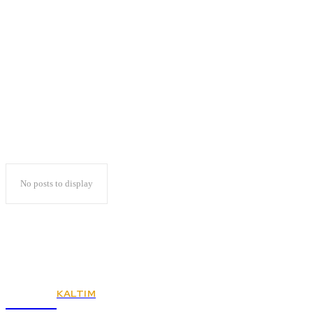
Lampung Democracy
Studies
No posts to display
KALTIM
KSPSI