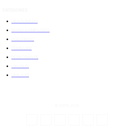
CATEGORIES
HEADLINE
219
DUNIA KAMPUS
109
POLITIK
102
PEMILU
88
PERISTIWA
76
UIN RIL
61
UNILA
48
© KSPSI 2026