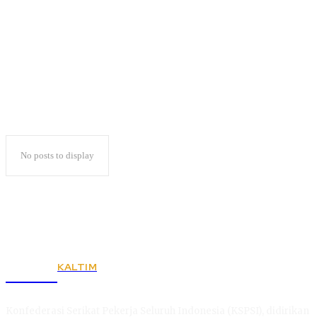
Masih Ditimang Mega
No posts to display
KALTIM
KSPSI
Konfederasi Serikat Pekerja Seluruh Indonesia (KSPSI), didirikan