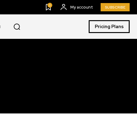
0
My account
SUBSCRIBE
Pricing Plans
I