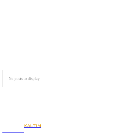
PKB Utamakan Tatap
Muka
No posts to display
KALTIM
KSPSI