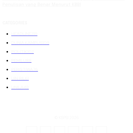
Penulisan yang Benar Menurut KBBI
CATEGORIES
HEADLINE
219
DUNIA KAMPUS
109
POLITIK
102
PEMILU
88
PERISTIWA
76
UIN RIL
61
UNILA
48
© KSPSI 2026