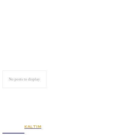
Polresta
Bandarlampung
No posts to display
KALTIM
KSPSI