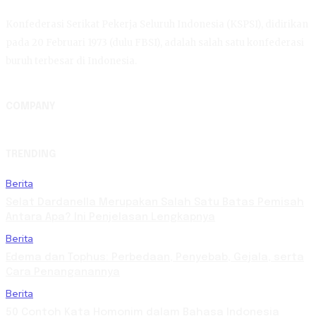
Konfederasi Serikat Pekerja Seluruh Indonesia (KSPSI), didirikan
pada 20 Februari 1973 (dulu FBSI), adalah salah satu konfederasi
buruh terbesar di Indonesia.
COMPANY
TRENDING
Berita
Selat Dardanella Merupakan Salah Satu Batas Pemisah
Antara Apa? Ini Penjelasan Lengkapnya
Berita
Edema dan Tophus: Perbedaan, Penyebab, Gejala, serta
Cara Penanganannya
Berita
50 Contoh Kata Homonim dalam Bahasa Indonesia