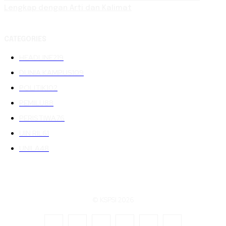
Lengkap dengan Arti dan Kalimat
CATEGORIES
HEADLINE
219
DUNIA KAMPUS
109
POLITIK
102
PEMILU
88
PERISTIWA
76
UIN RIL
61
UNILA
48
© KSPSI 2026