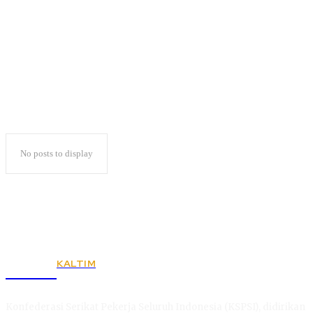
Pupung
No posts to display
KALTIM
KSPSI
Konfederasi Serikat Pekerja Seluruh Indonesia (KSPSI), didirikan