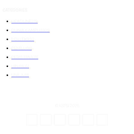
CATEGORIES
HEADLINE
219
DUNIA KAMPUS
109
POLITIK
102
PEMILU
88
PERISTIWA
76
UIN RIL
61
UNILA
48
© KSPSI 2026