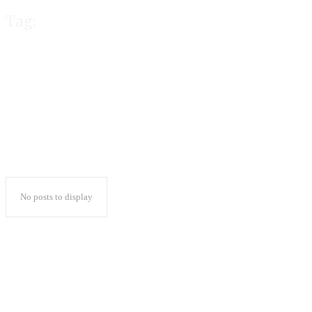
Tag:
UIN Raden Intan
No posts to display