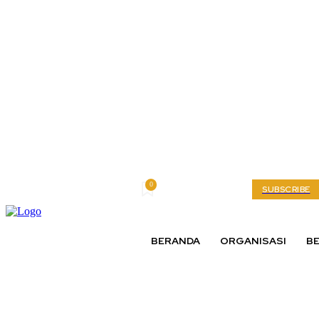
0
Thursday, August 6, 2026
My account
SUBSCRIBE
BERANDA
ORGANISASI
BE