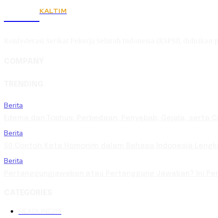
KALTIM
KSPSI
Konfederasi Serikat Pekerja Seluruh Indonesia (KSPSI), didirikan p
COMPANY
TRENDING
Berita
Edema dan Tophus: Perbedaan, Penyebab, Gejala, serta 
Berita
50 Contoh Kata Homonim dalam Bahasa Indonesia Lengka
Berita
Pertanggungjawaban atau Pertanggung Jawaban? Ini Pen
CATEGORIES
HEADLINE
219