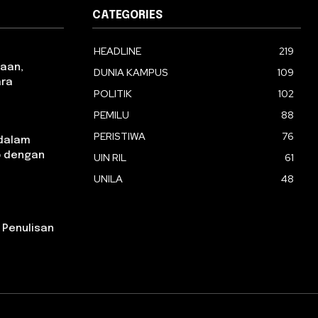
CATEGORIES
HEADLINE
219
aan,
DUNIA KAMPUS
109
ara
POLITIK
102
PEMILU
88
PERISTIWA
76
dalam
p dengan
UIN RIL
61
UNILA
48
u
 Penulisan