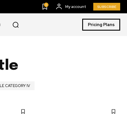
0
My account
SUBSCRIBE
Pricing Plans
I
tle
LE CATEGORY IV