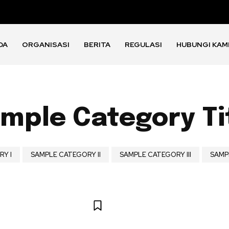
DA
ORGANISASI
BERITA
REGULASI
HUBUNGI KAM
mple Category Ti
Y I
SAMPLE CATEGORY II
SAMPLE CATEGORY III
SAMP