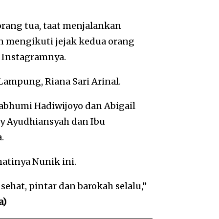
rang tua, taat menjalankan
n mengikuti jejak kedua orang
s Instagramnya.
Lampung, Riana Sari Arinal.
abhumi Hadiwijoyo dan Abigail
ry Ayudhiansyah dan Ibu
.
atinya Nunik ini.
ehat, pintar dan barokah selalu,”
a)