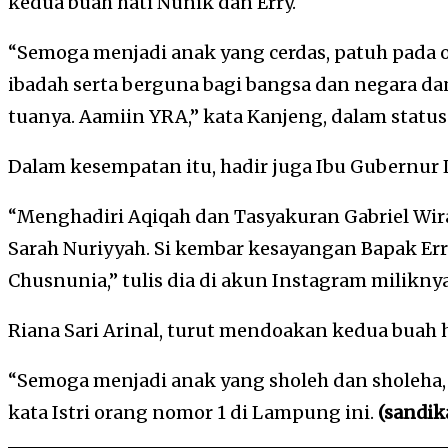
kedua buah hati Nunik dan Erry.
“Semoga menjadi anak yang cerdas, patuh pada o
ibadah serta berguna bagi bangsa dan negara da
tuanya. Aamiin YRA,” kata Kanjeng, dalam statu
Dalam kesempatan itu, hadir juga Ibu Gubernur 
“Menghadiri Aqiqah dan Tasyakuran Gabriel Wir
Sarah Nuriyyah. Si kembar kesayangan Bapak Er
Chusnunia,” tulis dia di akun Instagram miliknya
Riana Sari Arinal, turut mendoakan kedua buah h
“Semoga menjadi anak yang sholeh dan sholeha, s
kata Istri orang nomor 1 di Lampung ini.
(sandik