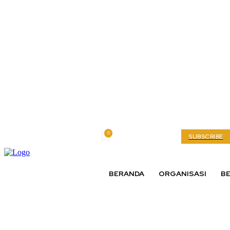
0
Saturday, August 8, 2026
My account
SUBSCRIBE
BERANDA
ORGANISASI
BE