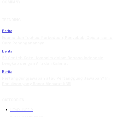
COMPANY
TRENDING
Berita
Edema dan Tophus: Perbedaan, Penyebab, Gejala, serta
Cara Penanganannya
Berita
50 Contoh Kata Homonim dalam Bahasa Indonesia
Lengkap dengan Arti dan Kalimat
Berita
Pertanggungjawaban atau Pertanggung Jawaban? Ini
Penulisan yang Benar Menurut KBBI
CATEGORIES
HEADLINE
219