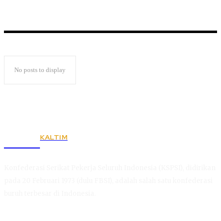
No posts to display
KALTIM
KSPSI
Konfederasi Serikat Pekerja Seluruh Indonesia (KSPSI), didirikan
pada 20 Februari 1973 (dulu FBSI), adalah salah satu konfederasi
buruh terbesar di Indonesia.